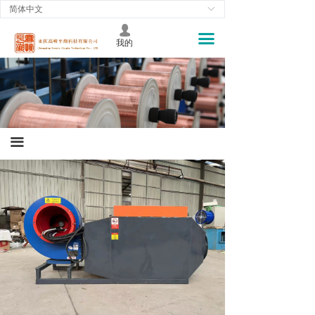
简体中文
ꀅ
首页
넙
끀
我的
关于我们
新闻资讯
产品中心
工程案例
끀
资料下载
产品设计
对点采购
经销代理
兼职分销