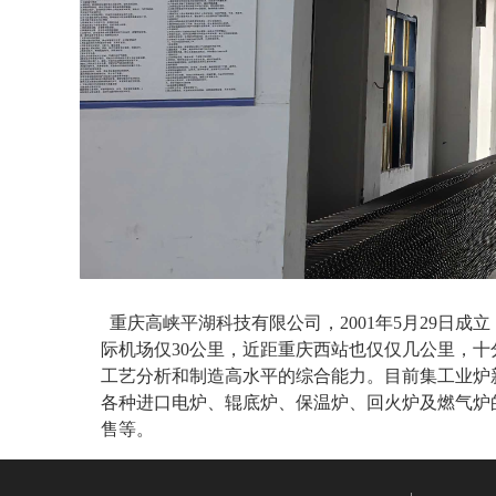
重庆高峡平湖科技
有限公司，
200
1
年
5
月
29
日成立
际
机场仅
3
0
公里，近距
重庆西站
也仅仅
几
公里，十
工艺分析和制造高水平的
综合
能力。目前集工业炉
各种进口电炉、辊底炉、保温炉、回火炉及燃气炉
售等。