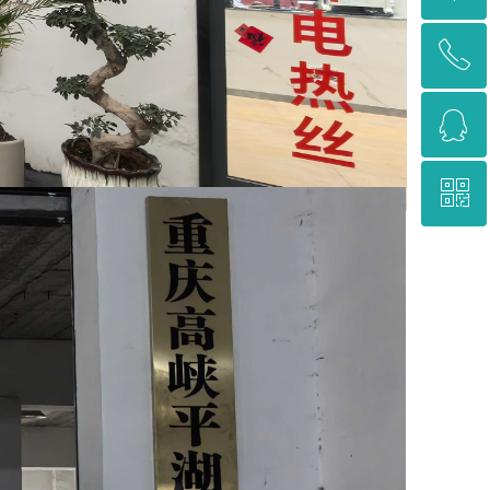
ꂅ
回到顶部
ꁗ
13795359199
ꀥ
QQ客服
微信二维码