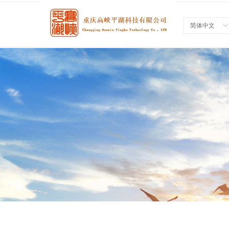
简体中文
ꀅ