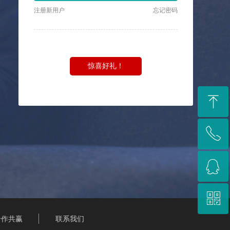
注册新用户
忘记密码
惊喜好礼！
ꁸ
ꂅ
回到顶部
ꁗ
13795359199
ꀥ
QQ客服
合作共赢
联系我们
微信二维码