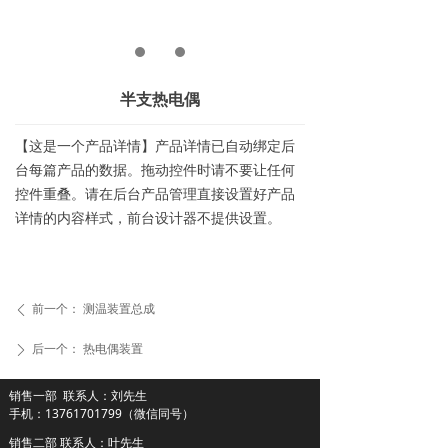
联系我们
半支热电偶
【这是一个产品详情】产品详情已自动绑定后
台每篇产品的数据。拖动控件时请不要让任何
控件重叠。请在后台产品管理直接设置好产品
详情的内容样式，前台设计器不提供设置。
前一个：
测温装置总成
ꄴ
后一个：
热电偶装置
ꄲ
联系人：刘先生
销售一部
手机：
13761701799（微信同号）
销售二部 联系人：叶先生