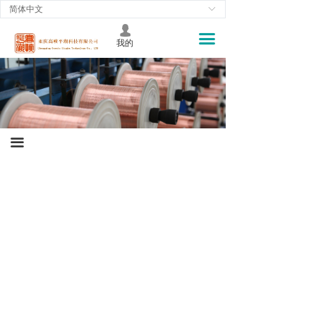
简体中文
ꀅ
首页
넙
끀
我的
关于我们
新闻资讯
产品中心
工程案例
끀
资料下载
产品设计
对点采购
经销代理
兼职分销