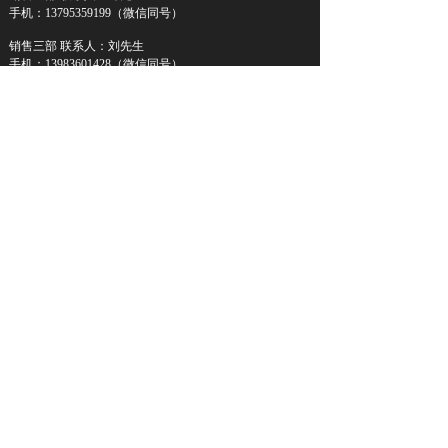
手机：13795359199（微信同号）
销售三部 联系人：刘先生
手机：13983601428（微信同号）
重庆高峡平湖科技有限公司
联系人：刘先生
手机：13608310409（微信同号）
友情链接：
工业加热平台
西域网
中科斯欧
机经网
中国传动网
震
坤行
搜料网
新长光热能
中航沈飞股份
富丽华集团
渝公网安备50010702504073号
版权所有© 重庆高峡平湖科技有限公司
渝ICP备2021011604号-1