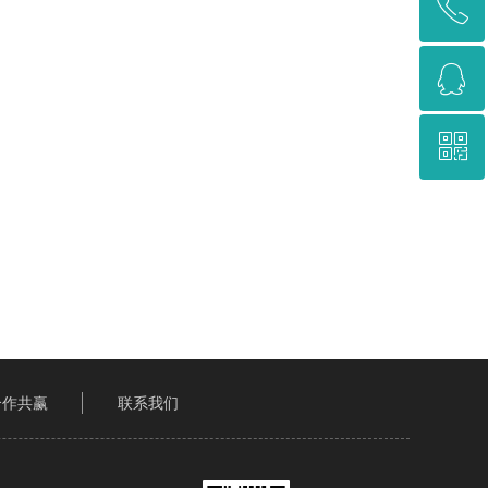
ꂅ
回到顶部
ꁗ
13795359199
ꀥ
QQ客服
微信二维码
合作共赢
联系我们